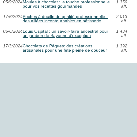
05/9/2024
Moules à chocolat : la touche professionnelle
1 359
pour vos recettes gourmandes
aff.
17/6/2024
Poches à douille de qualité professionnelle :
2 013
des alliées incontournables en pâtisserie
aff.
05/6/2024
Louis Ospital : un savoir-faire ancestral pour
1 434
un jambon de Bayonne d'exception
aff.
17/3/2024
Chocolats de Pâques: des créations
1 392
artisanales pour une fête pleine de douceur
aff.