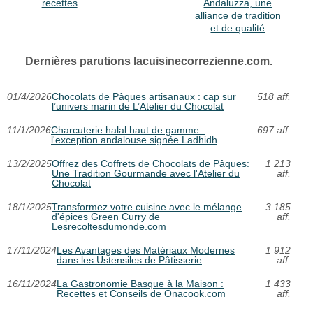
recettes
Andaluzza, une
alliance de tradition
et de qualité
Dernières parutions lacuisinecorrezienne.com.
01/4/2026
Chocolats de Pâques artisanaux : cap sur
518 aff.
l’univers marin de L’Atelier du Chocolat
11/1/2026
Charcuterie halal haut de gamme :
697 aff.
l'exception andalouse signée Ladhidh
13/2/2025
Offrez des Coffrets de Chocolats de Pâques:
1 213
Une Tradition Gourmande avec l'Atelier du
aff.
Chocolat
18/1/2025
Transformez votre cuisine avec le mélange
3 185
d'épices Green Curry de
aff.
Lesrecoltesdumonde.com
17/11/2024
Les Avantages des Matériaux Modernes
1 912
dans les Ustensiles de Pâtisserie
aff.
16/11/2024
La Gastronomie Basque à la Maison :
1 433
Recettes et Conseils de Onacook.com
aff.