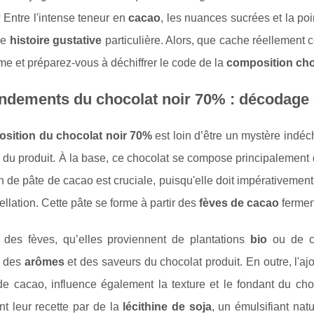
 Entre l'intense teneur en
cacao
, les nuances sucrées et la p
ne
histoire gustative
particulière. Alors, que cache réellement c
e et préparez-vous à déchiffrer le code de la
composition cho
ondements du chocolat noir 70% : décodage
sition du chocolat noir 70%
est loin d’être un mystère indéc
é du produit. À la base, ce chocolat se compose principalement
n de pâte de cacao est cruciale, puisqu'elle doit impérativement
ellation. Cette pâte se forme à partir des
fèves de cacao
ferment
 des fèves, qu’elles proviennent de plantations
bio
ou de cu
n des
arômes
et des saveurs du chocolat produit. En outre, l'aj
e cacao, influence également la texture et le fondant du cho
t leur recette par de la
lécithine de soja
, un émulsifiant na