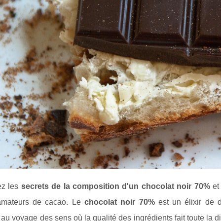
ez les
secrets de la composition d'un chocolat noir 70%
et
amateurs de cacao. Le
chocolat noir 70%
est un élixir de
n au voyage des sens où la qualité des ingrédients fait toute la d