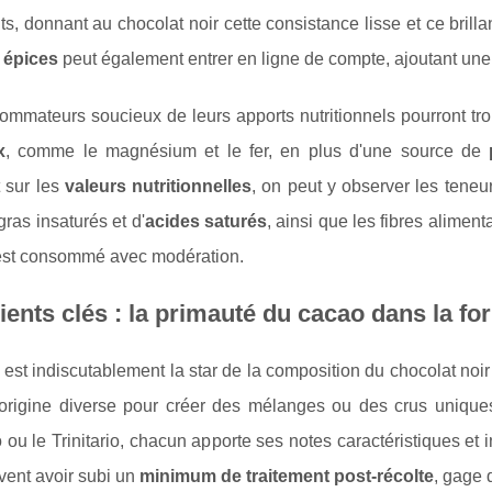
ts, donnant au chocolat noir cette consistance lisse et ce brill
s
épices
peut également entrer en ligne de compte, ajoutant une 
ommateurs soucieux de leurs apports nutritionnels pourront tr
x
, comme le magnésium et le fer, en plus d'une source de
 sur les
valeurs nutritionnelles
, on peut y observer les teneu
gras insaturés et d'
acides saturés
, ainsi que les fibres aliment
l est consommé avec modération.
ients clés : la primauté du cacao dans la
fo
est indiscutablement la star de la composition du chocolat no
origine diverse pour créer des mélanges ou des crus uniques.
 ou le Trinitario, chacun apporte ses notes caractéristiques et in
vent avoir subi un
minimum de traitement post-récolte
, gage 