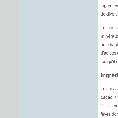
ingrédien
de diver
Les cons
minérau
penchant
d'acides 
lorsqu'i
Ingréd
Le cacao 
cacao
d'
Forastero
fèves doi