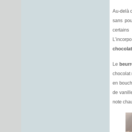
Au-delà d
sans pou
certains
L’incorpo
chocolat
Le
beurr
chocolat 
en bouch
de vanill
note chau