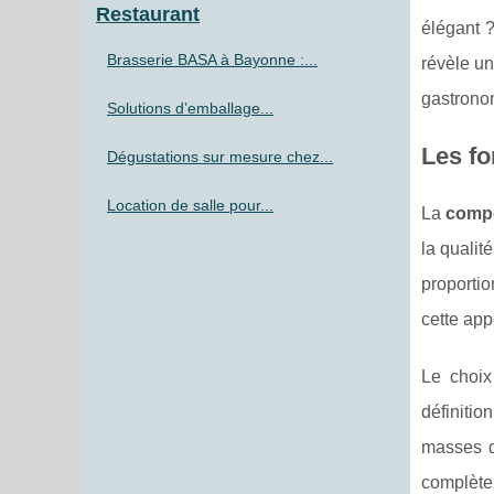
Restaurant
élégant ?
Brasserie BASA à Bayonne :...
révèle u
gastronom
Solutions d’emballage...
Les f
Dégustations sur mesure chez...
Location de salle pour...
La
compo
la qualit
proportio
cette app
Le choix
définitio
masses d
complèten