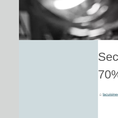
Sec
70
lacuisin