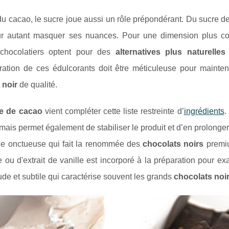
u cacao, le sucre joue aussi un rôle prépondérant. Du sucre de 
r autant masquer ses nuances. Pour une dimension plus co
 chocolatiers optent pour des
alternatives plus naturelles
ration de ces édulcorants doit être méticuleuse pour mainteni
 noir
de qualité.
e de cacao
vient compléter cette liste restreinte d’
ingrédients
.
mais permet également de stabiliser le produit et d’en prolong
e onctueuse qui fait la renommée des
chocolats noirs
premiu
e ou d'extrait de vanille est incorporé à la préparation pour ex
de et subtile qui caractérise souvent les grands
chocolats noi