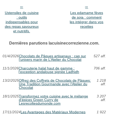
Ustensiles de cuisine
Les edamame fèves
: outils
de soja : comment
indispensables pour
les intégrer dans vos
des repas savoureux
recettes
et nutritifs.
Dernières parutions lacuisinecorrezienne.com.
01/4/2026
Chocolats de Pâques artisanaux : cap sur
527 aff.
l’univers marin de L’Atelier du Chocolat
11/1/2026
Charcuterie halal haut de gamme :
706 aff.
l'exception andalouse signée Ladhidh
13/2/2025
Offrez des Coffrets de Chocolats de Pâques:
1 218
Une Tradition Gourmande avec l'Atelier du
aff.
Chocolat
18/1/2025
Transformez votre cuisine avec le mélange
3 207
d'épices Green Curry de
aff.
Lesrecoltesdumonde.com
17/11/2024
Les Avantages des Matériaux Modernes
1 922