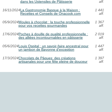
dans les Ustensiles de Pâtisserie
aff.
16/11/2024
La Gastronomie Basque à la Maison :
1 441
Recettes et Conseils de Onacook.com
aff.
05/9/2024
Moules à chocolat : la touche professionnelle
1 367
pour vos recettes gourmandes
aff.
17/6/2024
Poches à douille de qualité professionnelle :
2 019
des alliées incontournables en pâtisserie
aff.
05/6/2024
Louis Ospital : un savoir-faire ancestral pour
1 447
un jambon de Bayonne d'exception
aff.
17/3/2024
Chocolats de Pâques: des créations
1 397
artisanales pour une fête pleine de douceur
aff.