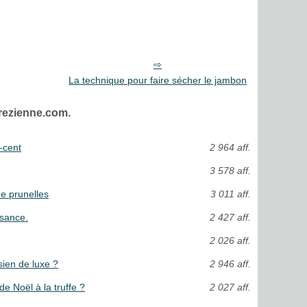
La technique pour faire sécher le jambon
rrezienne.com.
-cent
2 964 aff.
3 578 aff.
e prunelles
3 011 aff.
ssance.
2 427 aff.
2 026 aff.
sien de luxe ?
2 946 aff.
 de Noël à la truffe ?
2 027 aff.